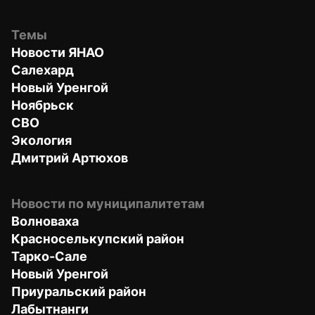
Темы
Новости ЯНАО
Салехард
Новый Уренгой
Ноябрьск
СВО
Экология
Дмитрий Артюхов
Новости по муниципалитетам
Волноваха
Красноселькупский район
Тарко-Сале
Новый Уренгой
Приуральский район
Лабытнанги