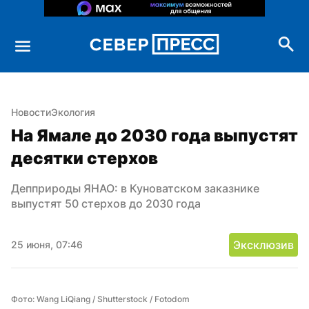
Новости
Экология
На Ямале до 2030 года выпустят 
десятки стерхов
Депприроды ЯНАО: в Куноватском заказнике 
выпустят 50 стерхов до 2030 года
Эксклюзив
25 июня, 07:46
Фото: Wang LiQiang / Shutterstock / Fotodom