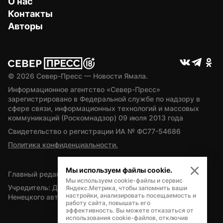
О нас
Контакты
Авторы
© 
2026
 Север-Пресс — Новости Ямала.
Информационное агентство «Север-Пресс» 
зарегистрировано в Федеральной службе по надзору в 
сфере связи, информационных технологий и массовых 
коммуникаций (Роскомнадзор) 09 июля 2013 года
Свидетельство о регистрации ИА № ФС77-54686
Политика конфиденциальности.
Мы используем файлы cookie.
Главный редактор — А.Л. Поздеев
Мы используем cookie-файлы и сервис
Учредитель: Департамент внутренней политики Ямало-
Яндекс.Метрика, чтобы запомнить ваши
настройки, анализировать посещаемость и
Ненецкого автономного округа
работу сайта, повышать его
эффективность. Вы можете отказаться от
использования cookie-файлов, отключив