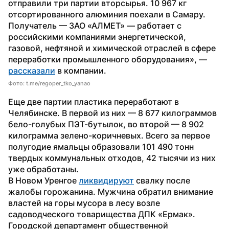
отправили три партии вторсырья. 10 967 кг 
отсортированного алюминия поехали в Самару. 
Получатель — ЗАО «АЛМЕТ» — работает с 
российскими компаниями энергетической, 
газовой, нефтяной и химической отраслей в сфере 
переработки промышленного оборудования», — 
рассказали
 в компании.
Фото: t.me/regoper_tko_yanao
Еще две партии пластика переработают в 
Челябинске. В первой из них — 8 677 килограммов 
бело-голубых ПЭТ-бутылок, во второй — 8 902 
килограмма зелено-коричневых. Всего за первое 
полугодие ямальцы образовали 101 490 тонн 
твердых коммунальных отходов, 42 тысячи из них 
уже обработаны.
В Новом Уренгое 
ликвидируют
 свалку после 
жалобы горожанина. Мужчина обратил внимание 
властей на горы мусора в лесу возле 
садоводческого товарищества ДПК «Ермак». 
Городской департамент общественной 