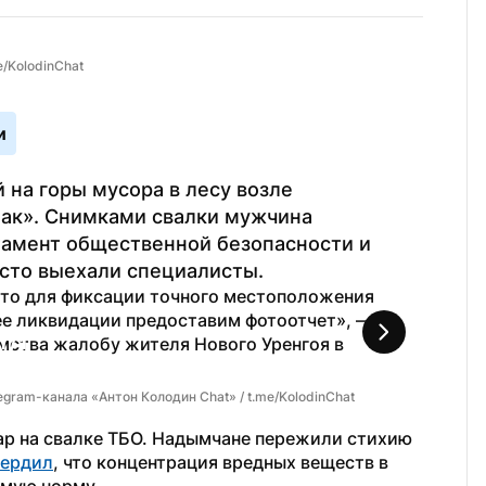
e/KolodinChat
и
на горы мусора в лесу возле 
ак». Снимками свалки мужчина 
тамент общественной безопасности и 
сто выехали специалисты.
то для фиксации точного местоположения 
свалки и установления виновных. После ее ликвидации предоставим фотоотчет», — 
мства жалобу жителя Нового Уренгоя в 
1
 / 
1
gram-канала «Антон Колодин Chat» / t.me/KolodinChat
ар на свалке ТБО. Надымчане пережили стихию 
вердил
, что концентрация вредных веществ в 