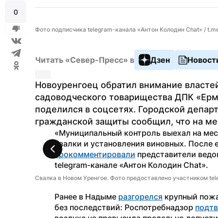
0
Фото подписчика telegram-канала «Антон Колодин Chat» / t.m
Читать «Север-Пресс» в
Дзен
Новост
Новоуренгоец обратил внимание властей 
садоводческого товарищества ДПК «Ерм
поделился в соцсетях. Городской депар
гражданской защиты сообщил, что на ме
«Муниципальный контроль выехал на мес
прокомментировали
 представители ведо
telegram-канале «Антон Колодин Chat».
Свалка в Новом Уренгое. Фото предоставлено участником tele
Ранее в Надыме 
разгорелся
 крупный пож
без последствий: Роспотребнадзор 
подт