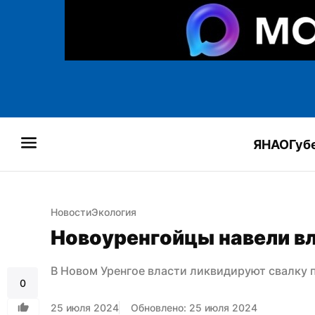
ЯНАО
Губ
Новости
Экология
Новоуренгойцы навели вл
В Новом Уренгое власти ликвидируют свалку
0
25 июля 2024
Обновлено: 25 июля 2024