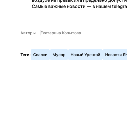
воздухе не превысила предельно допуст
Самые важные новости — в нашем telegr
Авторы
Екатерина Копытова
Теги:
Свалки
Мусор
Новый Уренгой
Новости Я