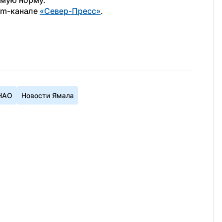
имую норму.
am-канале 
«Север-Пресс»
.
НАО
Новости Ямала