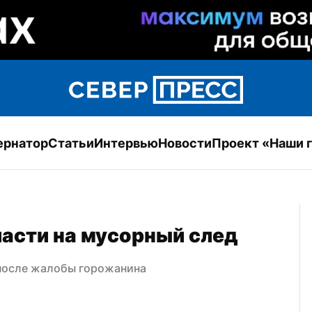
ернатор
Статьи
Интервью
Новости
Проект «Наши 
асти на мусорный след
 после жалобы горожанина