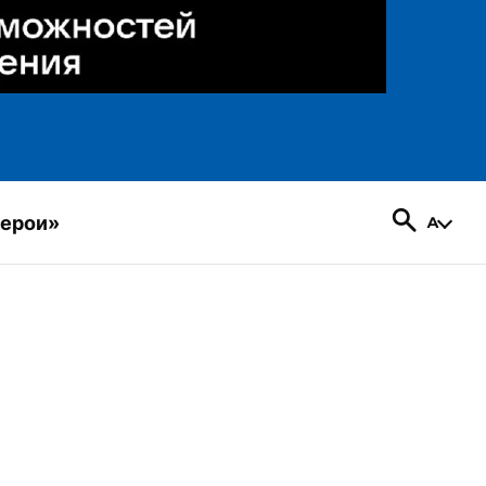
герои»