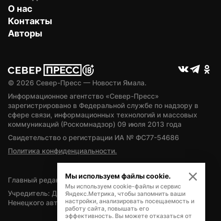
О нас
Контакты
Авторы
© 
2026
 Север-Пресс — Новости Ямала.
Информационное агентство «Север-Пресс» 
зарегистрировано в Федеральной службе по надзору в 
сфере связи, информационных технологий и массовых 
коммуникаций (Роскомнадзор) 09 июля 2013 года
Свидетельство о регистрации ИА № ФС77-54686
Политика конфиденциальности.
Мы используем файлы cookie.
Главный редактор — А.Л. Поздеев
Мы используем cookie-файлы и сервис
Учредитель: Департамент внутренней политики Ямало-
Яндекс.Метрика, чтобы запомнить ваши
настройки, анализировать посещаемость и
Ненецкого автономного округа
работу сайта, повышать его
эффективность. Вы можете отказаться от