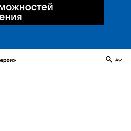
герои»