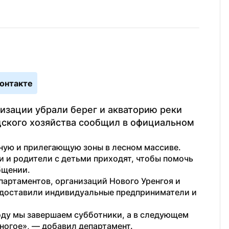
онтакте
зации убрали берег и акваторию реки 
дского хозяйства сообщил в официальном 
нную и прилегающую зоны в лесном массиве. 
и и родители с детьми приходят, чтобы помочь 
бщении.
артаментов, организаций Нового Уренгоя и 
едоставили индивидуальные предприниматели и 
году мы завершаем субботники, а в следующем 
огое», — добавил департамент.