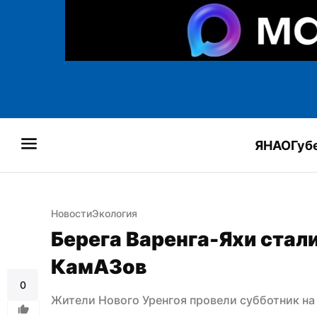
ЯНАО
Губ
Новости
Экология
Берега Варенга-Яхи стали
КамАЗов
0
Жители Нового Уренгоя провели субботник на