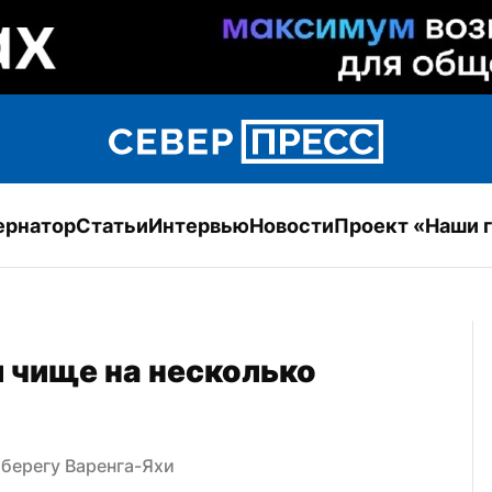
ернатор
Статьи
Интервью
Новости
Проект «Наши 
 чище на несколько 
 берегу Варенга-Яхи