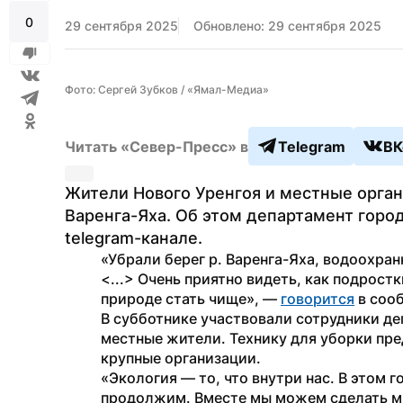
0
29 сентября 2025
Обновлено: 29 сентября 2025
Фото: Сергей Зубков / «Ямал-Медиа»
Читать «Север-Пресс» в
Telegram
ВК
Жители Нового Уренгоя и местные органи
Варенга-Яха. Об этом департамент горо
telegram-канале.
«Убрали берег р. Варенга-Яха, водоохра
<...> Очень приятно видеть, как подростк
природе стать чище», — 
говорится
 в соо
В субботнике участвовали сотрудники деп
местные жители. Технику для уборки пр
крупные организации.
«Экология — то, что внутри нас. В этом 
продолжим. Вместе мы можем сделать мн