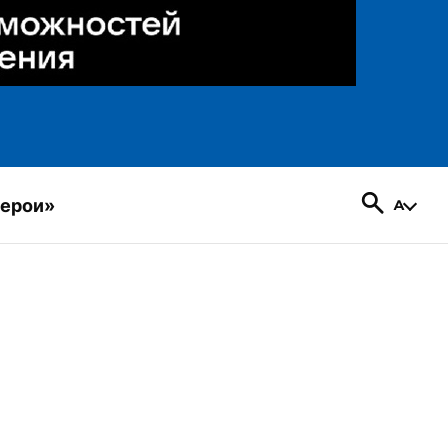
герои»