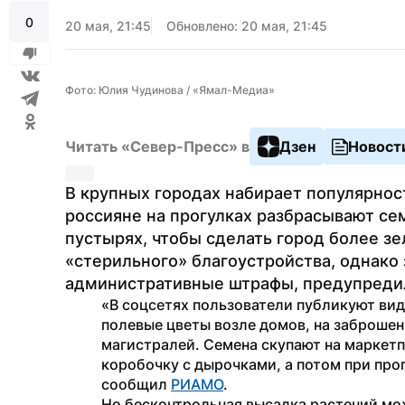
0
20 мая, 21:45
Обновлено: 20 мая, 21:45
Фото: Юлия Чудинова / «Ямал-Медиа»
Читать «Север-Пресс» в
Дзен
Новост
В крупных городах набирает популярнос
россияне на прогулках разбрасывают семе
пустырях, чтобы сделать город более зе
«стерильного» благоустройства, однако 
административные штрафы, предупред
«В соцсетях пользователи публикуют вид
полевые цветы возле домов, на заброшен
магистралей. Семена скупают на маркетп
коробочку с дырочками, а потом при прог
сообщил 
РИАМО
.
Но бесконтрольная высадка растений мож