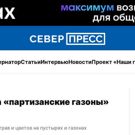
ернатор
Статьи
Интервью
Новости
Проект «Наши 
а «партизанские газоны» 
ав и цветов на пустырях и газонах