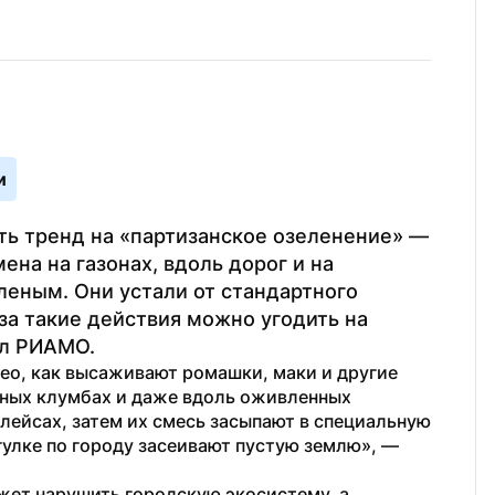
и
ть тренд на «партизанское озеленение» — 
на на газонах, вдоль дорог и на 
леным. Они устали от стандартного 
за такие действия можно угодить на 
ил РИАМО.
ео, как высаживают ромашки, маки и другие 
ных клумбах и даже вдоль оживленных 
лейсах, затем их смесь засыпают в специальную 
улке по городу засеивают пустую землю», — 
ет нарушить городскую экосистему, а 