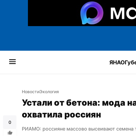
ЯНАО
Губ
Новости
Экология
Устали от бетона: мода н
охватила россиян
0
РИАМО: россияне массово высеивают семена тр