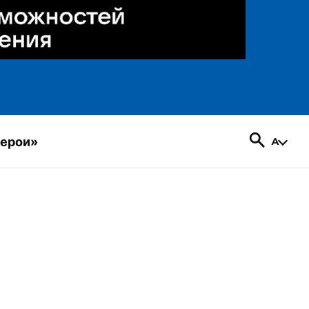
герои»