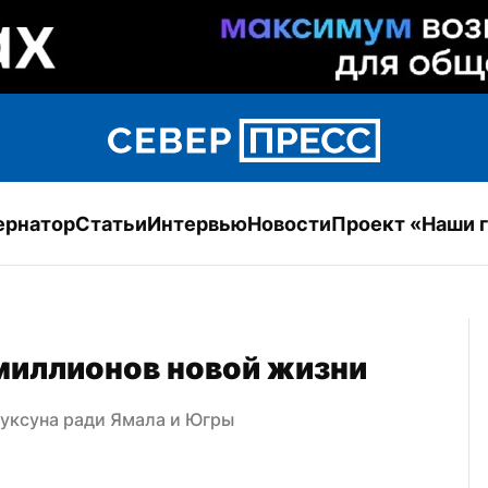
ернатор
Статьи
Интервью
Новости
Проект «Наши 
миллионов новой жизни
муксуна ради Ямала и Югры