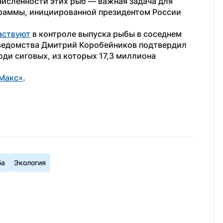
численности этих рыб — важная задача для 
граммы, инициированной президентом России 
аствуют
 в контроле выпуска рыбы в соседнем 
 ведомства Дмитрий Коробейников подтвердил 
ди сиговых, из которых 17,3 миллиона 
«Макс»
. 
ба
Экология