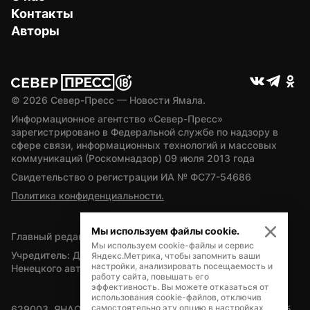
Контакты
Авторы
© 
2026
 Север-Пресс — Новости Ямала.
Информационное агентство «Север-Пресс» 
зарегистрировано в Федеральной службе по надзору в 
сфере связи, информационных технологий и массовых 
коммуникаций (Роскомнадзор) 09 июля 2013 года
Свидетельство о регистрации ИА № ФС77-54686
Политика конфиденциальности.
Мы используем файлы cookie.
Главный редактор — А.Л. Поздеев
Мы используем cookie-файлы и сервис
Учредитель: Департамент внутренней политики Ямало-
Яндекс.Метрика, чтобы запомнить ваши
настройки, анализировать посещаемость и
Ненецкого автономного округа
работу сайта, повышать его
эффективность. Вы можете отказаться от
использования cookie-файлов, отключив
самостоятельно эту опцию в настройках
629003, ЯНАО, Салехард, мкр. Богдана Кнунянца, д.1, каб. 