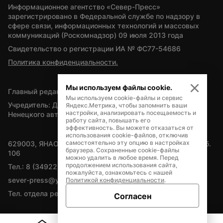
Информационное агентство «Север-Пресс» 
зарегистрировано в Федеральной службе по надзору в 
сфере связи, информационных технологий и массовых 
коммуникаций (Роскомнадзор) 09 июля 2013 года
Свидетельство о регистрации ИА № ФС77-54686
Политика конфиденциальности.
Мы используем файлы cookie.
Главный редактор — А.Л. Поздеев
Мы используем cookie-файлы и сервис
Учредитель: Департамент внутренней политики Ямало-
Яндекс.Метрика, чтобы запомнить ваши
настройки, анализировать посещаемость и
Ненецкого автономного округа
работу сайта, повышать его
эффективность. Вы можете отказаться от
использования cookie-файлов, отключив
самостоятельно эту опцию в настройках
629003, ЯНАО, Салехард, мкр. Богдана Кнунянца, д.1, каб. 
браузера. Сохраненные cookie-файлы
106
можно удалить в любое время. Перед
продолжением использования сайта,
Тел.: 8 (34922) 71262
пожалуйста, ознакомьтесь с нашей
sever-press@yamal-media.ru
Политикой конфиденциальности
.
Тел. отдела рекламы: 8 (34922) 42728
Согласен