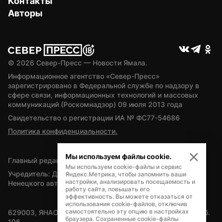
Контакты
Авторы
© 
2026
 Север-Пресс — Новости Ямала.
Информационное агентство «Север-Пресс» 
зарегистрировано в Федеральной службе по надзору в 
сфере связи, информационных технологий и массовых 
коммуникаций (Роскомнадзор) 09 июля 2013 года
Свидетельство о регистрации ИА № ФС77-54686
Политика конфиденциальности.
Мы используем файлы cookie.
Главный редактор — А.Л. Поздеев
Мы используем cookie-файлы и сервис
Учредитель: Департамент внутренней политики Ямало-
Яндекс.Метрика, чтобы запомнить ваши
настройки, анализировать посещаемость и
Ненецкого автономного округа
работу сайта, повышать его
эффективность. Вы можете отказаться от
использования cookie-файлов, отключив
самостоятельно эту опцию в настройках
629003, ЯНАО, Салехард, мкр. Богдана Кнунянца, д.1, каб. 
браузера. Сохраненные cookie-файлы
106