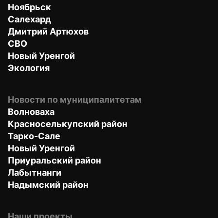
Ноябрьск
Салехард
Дмитрий Артюхов
СВО
Новый Уренгой
Экология
Новости по муниципалитетам
Волноваха
Красноселькупский район
Тарко-Сале
Новый Уренгой
Приуральский район
Лабытнанги
Надымский район
Наши проекты