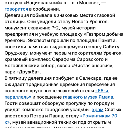
статуса «Национальный» <...> в Москве», — 
говорится
 в сообщении.
Делегация побывала в знаковых местах газовой 
столицы. Они увидели стелу Нового Уренгоя, 
монумент скважине Р-2, музей истории 
предприятия и учебную площадку «Газпром добыча 
Уренгой». Эксперты прошли по площади Памяти, 
посетили памятник выдающемуся геологу Сабиту 
Оруджеву, монумент первым покорителям Уренгоя, 
храмовый комплекс Серафима Саровского и 
Богоявленский собор, сквер «Чистая энергия», 
парк «Дружба».
В пятницу делегация прибудет в Салехард, где ее 
ожидает традиционная церемония пересечения 
полярного круга возле знаковой стелы 
«66-я 
параллель»
 и посещение 
главного музея Ямала
. 
Гости совершат обзорную прогулку по городу и 
увидят комплекс городской усадьбы, 
храм
 Святых 
апостолов Петра и Павла, стелу 
«Романтикам 70-
х»
, музей авиационной техники под открытым 