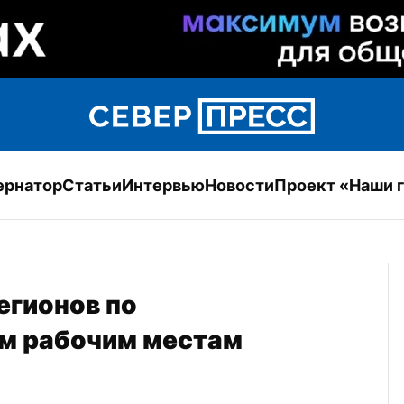
ернатор
Статьи
Интервью
Новости
Проект «Наши 
егионов по 
м рабочим местам