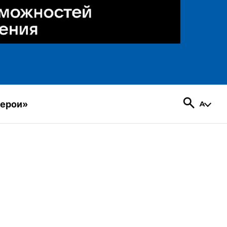
герои»