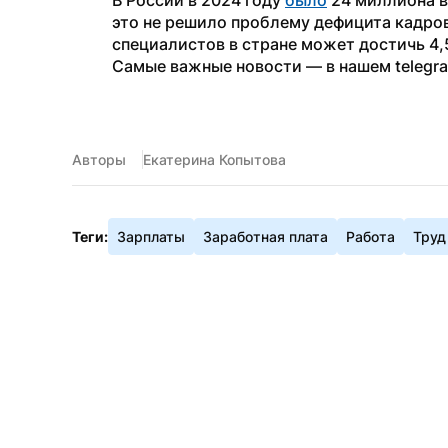
В России в 2024 году 
было
 24 миллиона 
это не решило проблему дефицита кадров:
специалистов в стране может достичь 4,
Самые важные новости — в нашем telegr
Авторы
Екатерина Копытова
Теги:
Зарплаты
Заработная плата
Работа
Труд