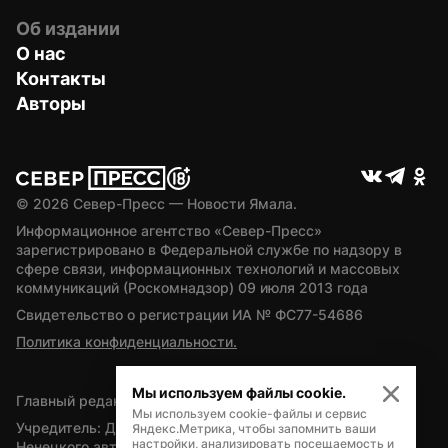
Об издании
О нас
Контакты
Авторы
© 
2026
 Север-Пресс — Новости Ямала.
Информационное агентство «Север-Пресс» 
зарегистрировано в Федеральной службе по надзору в 
сфере связи, информационных технологий и массовых 
коммуникаций (Роскомнадзор) 09 июля 2013 года
Свидетельство о регистрации ИА № ФС77-54686
Политика конфиденциальности.
Мы используем файлы cookie.
Главный редактор — А.Л. Поздеев
Мы используем cookie-файлы и сервис
Учредитель: Департамент внутренней политики Ямало-
Яндекс.Метрика, чтобы запомнить ваши
настройки, анализировать посещаемость и
Ненецкого автономного округа