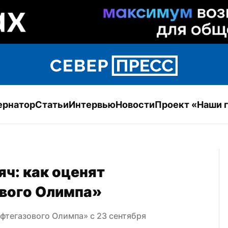
ернатор
Статьи
Интервью
Новости
Проект «Наши 
ч: как оценят 
вого Олимпа»
фтегазового Олимпа» с 23 сентября