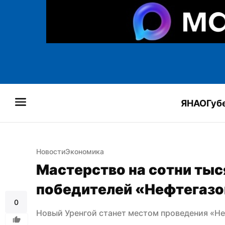
ЯНАО
Губ
Новости
Экономика
Мастерство на сотни тыся
победителей «Нефтегазо
0
Новый Уренгой станет местом проведения «Не