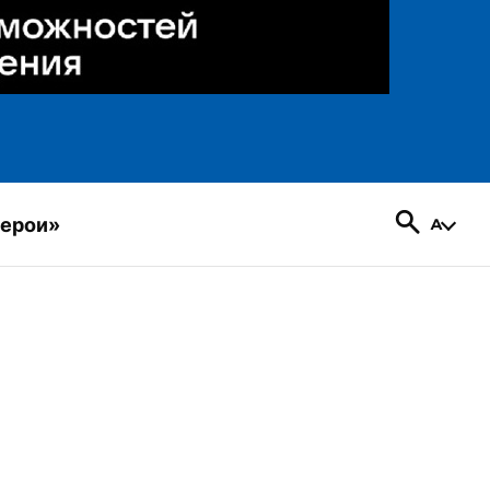
герои»