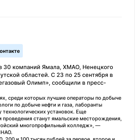
онтакте
з 30 компаний Ямала, ХМАО, Ненецкого 
тской областей. С 23 по 25 сентября в 
егазовый Олимп», сообщили в пресс-
х, среди которых лучшие операторы по добыче 
логи по добыче нефти и газа, лаборанты 
у технологических установок. Еще 
м проведения станут ямальские месторождения, 
газоконденсатные промыслы и Новоуренгойский многопрофильный колледж», — 
ЯНАО. 
200 и 100 тысяч рублей за первое, второе и 