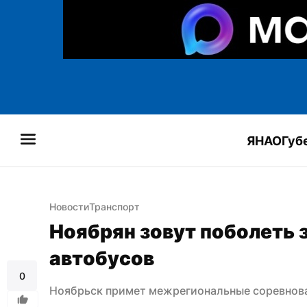
ЯНАО
Губ
Новости
Транспорт
Ноябрян зовут поболеть з
автобусов
0
Ноябрьск примет межрегиональные соревнова