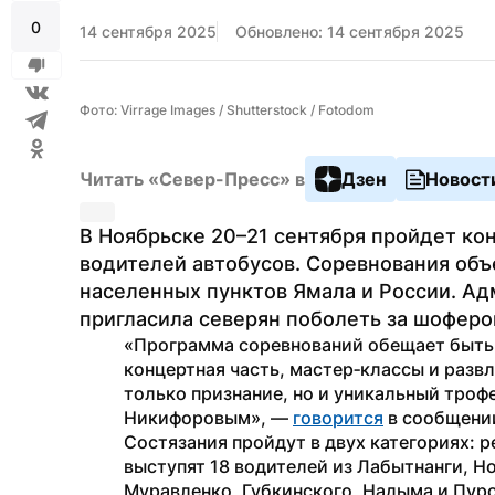
0
14 сентября 2025
Обновлено: 14 сентября 2025
Фото: Virrage Images / Shutterstock / Fotodom
Читать «Север-Пресс» в
Дзен
Новост
В Ноябрьске 20–21 сентября пройдет ко
водителей автобусов. Соревнования объе
населенных пунктов Ямала и России. Адм
пригласила северян поболеть за шоферо
«Программа соревнований обещает быть 
концертная часть, мастер‑классы и развл
только признание, но и уникальный троф
Никифоровым», — 
говорится
 в сообщени
Состязания пройдут в двух категориях: р
выступят 18 водителей из Лабытнанги, Но
Муравленко, Губкинского, Надыма и Пуро