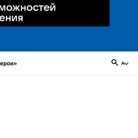
герои»