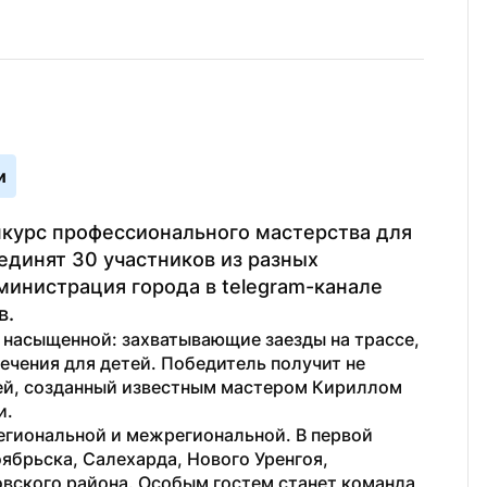
и
нкурс профессионального мастерства для 
динят 30 участников из разных 
инистрация города в telegram-канале 
в.
насыщенной: захватывающие заезды на трассе, 
ечения для детей. Победитель получит не 
ей, созданный известным мастером Кириллом 
и.
егиональной и межрегиональной. В первой 
ябрьска, Салехарда, Нового Уренгоя, 
вского района. Особым гостем станет команда 