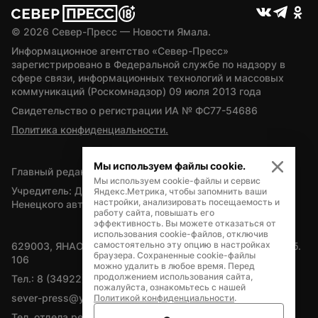
© 
2026
 Север-Пресс — Новости Ямала.
Информационное агентство «Север-Пресс» 
зарегистрировано в Федеральной службе по надзору в 
сфере связи, информационных технологий и массовых 
коммуникаций (Роскомнадзор) 09 июля 2013 года
Свидетельство о регистрации ИА № ФС77-54686
Политика конфиденциальности.
Мы используем файлы cookie.
Главный редактор — А.Л. Поздеев
Мы используем cookie-файлы и сервис
Учредитель: Департамент внутренней политики Ямало-
Яндекс.Метрика, чтобы запомнить ваши
настройки, анализировать посещаемость и
Ненецкого автономного округа
работу сайта, повышать его
эффективность. Вы можете отказаться от
использования cookie-файлов, отключив
самостоятельно эту опцию в настройках
629003, ЯНАО, Салехард, мкр. Богдана Кнунянца, д.1, каб. 
браузера. Сохраненные cookie-файлы
106
можно удалить в любое время. Перед
продолжением использования сайта,
Тел.: 8 (34922) 71262
пожалуйста, ознакомьтесь с нашей
sever-press@yamal-media.ru
Политикой конфиденциальности
.
Тел. отдела рекламы: 8 (34922) 42728