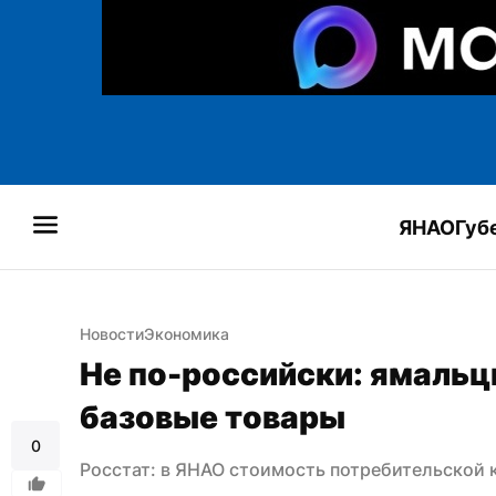
ЯНАО
Губ
Новости
Экономика
Не по-российски: ямальц
базовые товары
0
Росстат: в ЯНАО стоимость потребительской 