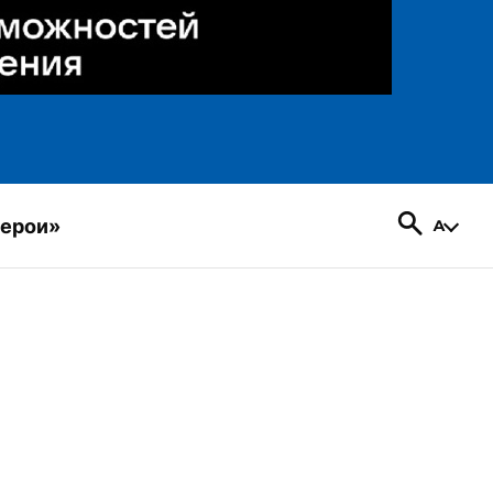
герои»