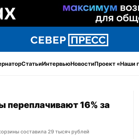
ернатор
Статьи
Интервью
Новости
Проект «Наши 
ы переплачивают 16% за 
корзины составила 29 тысяч рублей