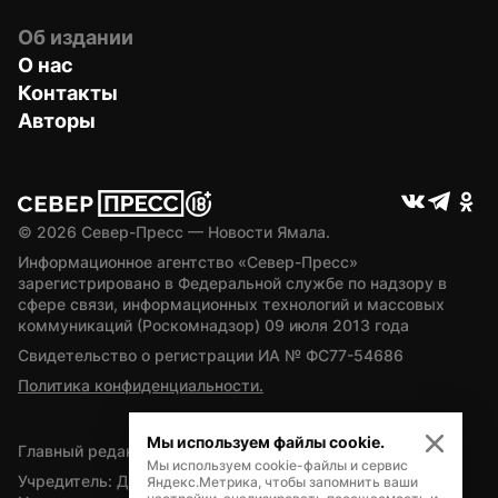
Об издании
О нас
Контакты
Авторы
© 
2026
 Север-Пресс — Новости Ямала.
Информационное агентство «Север-Пресс» 
зарегистрировано в Федеральной службе по надзору в 
сфере связи, информационных технологий и массовых 
коммуникаций (Роскомнадзор) 09 июля 2013 года
Свидетельство о регистрации ИА № ФС77-54686
Политика конфиденциальности.
Мы используем файлы cookie.
Главный редактор — А.Л. Поздеев
Мы используем cookie-файлы и сервис
Учредитель: Департамент внутренней политики Ямало-
Яндекс.Метрика, чтобы запомнить ваши