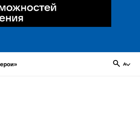
герои»