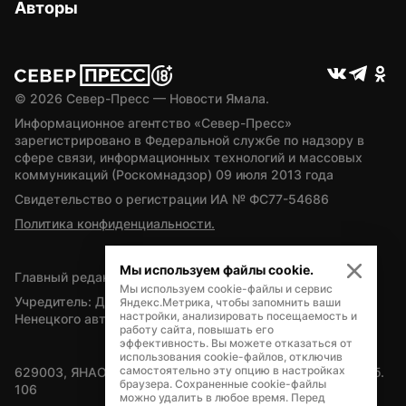
Авторы
© 
2026
 Север-Пресс — Новости Ямала.
Информационное агентство «Север-Пресс» 
зарегистрировано в Федеральной службе по надзору в 
сфере связи, информационных технологий и массовых 
коммуникаций (Роскомнадзор) 09 июля 2013 года
Свидетельство о регистрации ИА № ФС77-54686
Политика конфиденциальности.
Мы используем файлы cookie.
Главный редактор — А.Л. Поздеев
Мы используем cookie-файлы и сервис
Учредитель: Департамент внутренней политики Ямало-
Яндекс.Метрика, чтобы запомнить ваши
настройки, анализировать посещаемость и
Ненецкого автономного округа
работу сайта, повышать его
эффективность. Вы можете отказаться от
использования cookie-файлов, отключив
самостоятельно эту опцию в настройках
629003, ЯНАО, Салехард, мкр. Богдана Кнунянца, д.1, каб. 
браузера. Сохраненные cookie-файлы
106
можно удалить в любое время. Перед