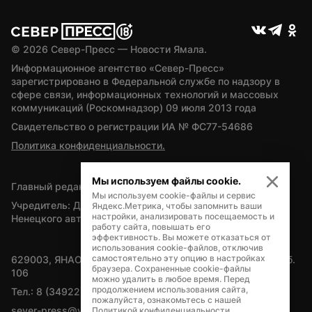
© 
2026
 Север-Пресс — Новости Ямала.
Информационное агентство «Север-Пресс» 
зарегистрировано в Федеральной службе по надзору в 
сфере связи, информационных технологий и массовых 
коммуникаций (Роскомнадзор) 09 июля 2013 года
Свидетельство о регистрации ИА № ФС77-54686
Политика конфиденциальности.
Мы используем файлы cookie.
Главный редактор — А.Л. Поздеев
Мы используем cookie-файлы и сервис
Учредитель: Департамент внутренней политики Ямало-
Яндекс.Метрика, чтобы запомнить ваши
настройки, анализировать посещаемость и
Ненецкого автономного округа
работу сайта, повышать его
эффективность. Вы можете отказаться от
использования cookie-файлов, отключив
самостоятельно эту опцию в настройках
629003, ЯНАО, Салехард, мкр. Богдана Кнунянца, д.1, каб. 
браузера. Сохраненные cookie-файлы
106
можно удалить в любое время. Перед
продолжением использования сайта,
Тел.: 8 (34922) 71262
пожалуйста, ознакомьтесь с нашей
sever-press@yamal-media.ru
Политикой конфиденциальности
.