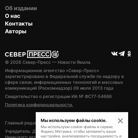
Об издании
О нас
Контакты
Авторы
© 
2026
 Север-Пресс — Новости Ямала.
Информационное агентство «Север-Пресс» 
зарегистрировано в Федеральной службе по надзору в 
сфере связи, информационных технологий и массовых 
коммуникаций (Роскомнадзор) 09 июля 2013 года
Свидетельство о регистрации ИА № ФС77-54686
Политика конфиденциальности.
Мы используем файлы cookie.
Главный редактор — А.Л. Поздеев
Мы используем cookie-файлы и сервис
Учредитель: Департамент внутренней политики Ямало-
Яндекс.Метрика, чтобы запомнить ваши
настройки, анализировать посещаемость и
Ненецкого автономного округа