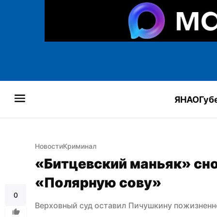
ЯНАО
Губ
Новости
Криминал
«Битцевский маньяк» сно
«Полярную сову»
0
Верховный суд оставил Пичушкину пожизненн