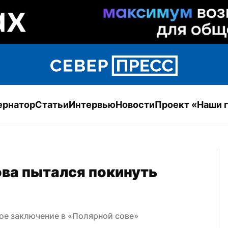
ернатор
Статьи
Интервью
Новости
Проект «Наши 
ва пытался покинуть 
ое заключение в «Полярной сове»