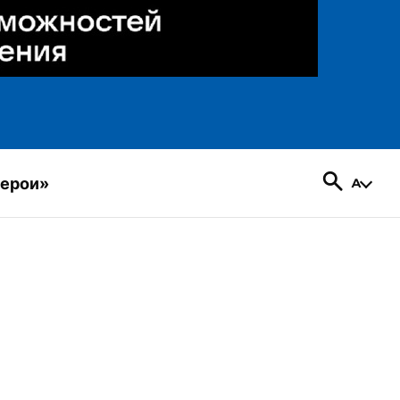
герои»