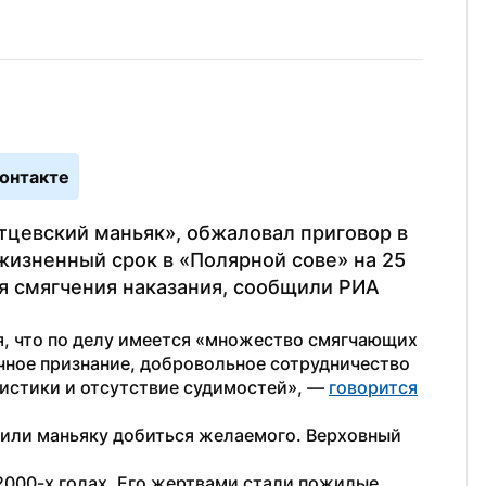
онтакте
цевский маньяк», обжаловал приговор в 
изненный срок в «Полярной сове» на 25 
я смягчения наказания, сообщили РИА 
я, что по делу имеется «множество смягчающих 
чное признание, добровольное сотрудничество 
истики и отсутствие судимостей», — 
говорится
лили маньяку добиться желаемого. Верховный 
000-х годах. Его жертвами стали пожилые 