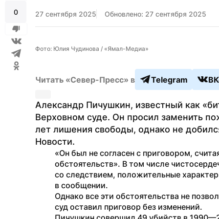
0
27 сентября 2025
Обновлено: 27 сентября 2025
Фото: Юлия Чудинова / «Ямал-Медиа»
Читать «Север-Пресс» в
Telegram
ВК
Александр Пичушкин, известный как «бит
Верховном суде. Он просил заменить пож
лет лишения свободы, однако не добилс
Новости.
«Он был не согласен с приговором, счита
обстоятельств». В том числе чистосерде
со следствием, положительные характер
в сообщении.
Однако все эти обстоятельства не позво
суд оставил приговор без изменений.
Пичушкин совершил 49 убийств в 1990—2