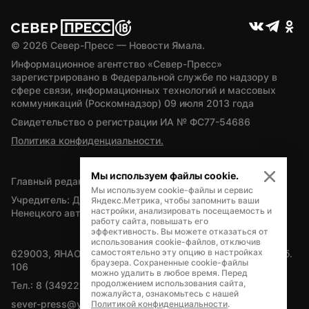
© 
2026
 Север-Пресс — Новости Ямала.
Информационное агентство «Север-Пресс» 
зарегистрировано в Федеральной службе по надзору в 
сфере связи, информационных технологий и массовых 
коммуникаций (Роскомнадзор) 09 июля 2013 года
Свидетельство о регистрации ИА № ФС77-54686
Политика конфиденциальности.
Мы используем файлы cookie.
Главный редактор — А.Л. Поздеев
Мы используем cookie-файлы и сервис
Учредитель: Департамент внутренней политики Ямало-
Яндекс.Метрика, чтобы запомнить ваши
настройки, анализировать посещаемость и
Ненецкого автономного округа
работу сайта, повышать его
эффективность. Вы можете отказаться от
использования cookie-файлов, отключив
самостоятельно эту опцию в настройках
629003, ЯНАО, Салехард, мкр. Богдана Кнунянца, д.1, каб. 
браузера. Сохраненные cookie-файлы
106
можно удалить в любое время. Перед
продолжением использования сайта,
Тел.: 8 (34922) 71262
пожалуйста, ознакомьтесь с нашей
sever-press@yamal-media.ru
Политикой конфиденциальности
.