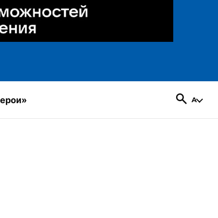
герои»