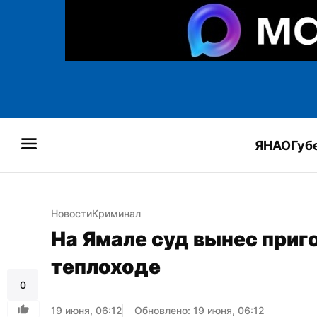
ЯНАО
Губ
Новости
Криминал
На Ямале суд вынес приго
теплоходе
0
19 июня, 06:12
Обновлено: 19 июня, 06:12