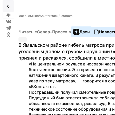
0
Фото: AMilkin/Shutterstock/Fotodom
Читать «Север-Пресс» в
Дзен
Новост
В Ямальском районе гибель матроса при
уголовным делом о грубом нарушении бе
признал и раскаялся, сообщили в местно
«На центральном роульсе в носовой части
болты ее крепления. Это привело к соска
натяжения швартовного каната. В резуль
удар по телу матроса», — говорится в со
«ВКонтакте». 
Пострадавший получил смертельные повр
Подсудимый был ответственен за соблюде
обязанности не выполнил, решил суд. В ч
техническое состояние оборудования и н
безопасном расстоянии от натянутых шва