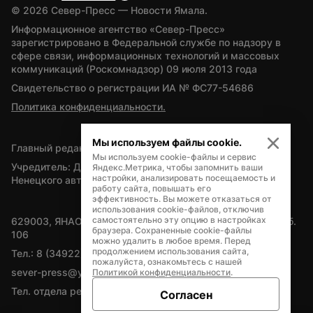
© 
2026
 Север-Пресс — Новости Ямала.
Информационное агентство «Север-Пресс» 
зарегистрировано в Федеральной службе по надзору в 
сфере связи, информационных технологий и массовых 
коммуникаций (Роскомнадзор) 09 июля 2013 года
Свидетельство о регистрации ИА № ФС77-54686
Политика конфиденциальности.
Мы используем файлы cookie.
Главный редактор — А.Л. Поздеев
Мы используем cookie-файлы и сервис
Учредитель: Департамент внутренней политики Ямало-
Яндекс.Метрика, чтобы запомнить ваши
настройки, анализировать посещаемость и
Ненецкого автономного округа
работу сайта, повышать его
эффективность. Вы можете отказаться от
использования cookie-файлов, отключив
самостоятельно эту опцию в настройках
629003, ЯНАО, Салехард, мкр. Богдана Кнунянца, д.1, каб. 
браузера. Сохраненные cookie-файлы
106
можно удалить в любое время. Перед
продолжением использования сайта,
Тел.: 8 (34922) 71262
пожалуйста, ознакомьтесь с нашей
sever-press@yamal-media.ru
Политикой конфиденциальности
.
Тел. отдела рекламы: 8 (34922) 42728
Согласен