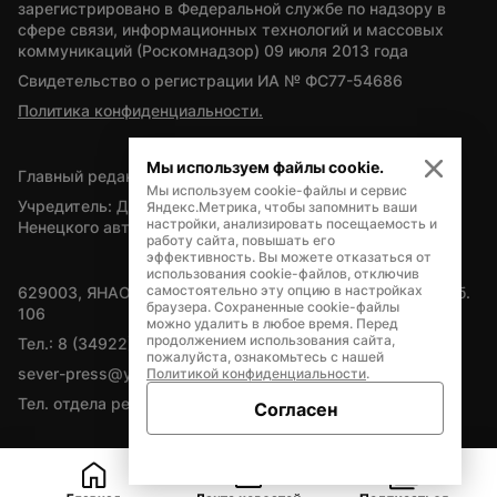
зарегистрировано в Федеральной службе по надзору в 
сфере связи, информационных технологий и массовых 
коммуникаций (Роскомнадзор) 09 июля 2013 года
Свидетельство о регистрации ИА № ФС77-54686
Политика конфиденциальности.
Мы используем файлы cookie.
Главный редактор — А.Л. Поздеев
Мы используем cookie-файлы и сервис
Учредитель: Департамент внутренней политики Ямало-
Яндекс.Метрика, чтобы запомнить ваши
настройки, анализировать посещаемость и
Ненецкого автономного округа
работу сайта, повышать его
эффективность. Вы можете отказаться от
использования cookie-файлов, отключив
самостоятельно эту опцию в настройках
629003, ЯНАО, Салехард, мкр. Богдана Кнунянца, д.1, каб. 
браузера. Сохраненные cookie-файлы
106
можно удалить в любое время. Перед
продолжением использования сайта,
Тел.: 8 (34922) 71262
пожалуйста, ознакомьтесь с нашей
sever-press@yamal-media.ru
Политикой конфиденциальности
.
Тел. отдела рекламы: 8 (34922) 42728
Согласен