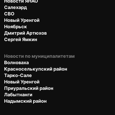
Новости ЯНАО
Салехард
СВО
Новый Уренгой
Ноябрьск
Дмитрий Артюхов
Сергей Ямкин
Новости по муниципалитетам
Волноваха
Красноселькупский район
Тарко-Сале
Новый Уренгой
Приуральский район
Лабытнанги
Надымский район