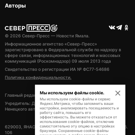
Авторы
© 
2026
 Север-Пресс — Новости Ямала.
Информационное агентство «Север-Пресс» 
зарегистрировано в Федеральной службе по надзору в 
сфере связи, информационных технологий и массовых 
коммуникаций (Роскомнадзор) 09 июля 2013 года
Свидетельство о регистрации ИА № ФС77-54686
Политика конфиденциальности.
Мы используем файлы cookie.
Главный редактор — А.Л. Поздеев
Мы используем cookie-файлы и сервис
Учредитель: Департамент внутренней политики Ямало-
Яндекс.Метрика, чтобы запомнить ваши
настройки, анализировать посещаемость и
Ненецкого автономного округа
работу сайта, повышать его
эффективность. Вы можете отказаться от
использования cookie-файлов, отключив
самостоятельно эту опцию в настройках
629003, ЯНАО, Салехард, мкр. Богдана Кнунянца, д.1, каб. 
браузера. Сохраненные cookie-файлы
106