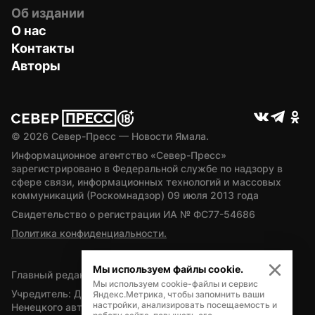
Об издании
О нас
Контакты
Авторы
© 
2026
 Север-Пресс — Новости Ямала.
Информационное агентство «Север-Пресс» 
зарегистрировано в Федеральной службе по надзору в 
сфере связи, информационных технологий и массовых 
коммуникаций (Роскомнадзор) 09 июля 2013 года
Свидетельство о регистрации ИА № ФС77-54686
Политика конфиденциальности.
Мы используем файлы cookie.
Главный редактор — А.Л. Поздеев
Мы используем cookie-файлы и сервис
Учредитель: Департамент внутренней политики Ямало-
Яндекс.Метрика, чтобы запомнить ваши
настройки, анализировать посещаемость и
Ненецкого автономного округа