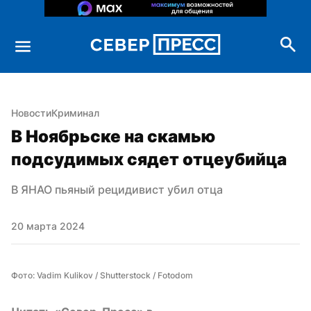
Новости
Криминал
В Ноябрьске на скамью 
подсудимых сядет отцеубийца
В ЯНАО пьяный рецидивист убил отца
20 марта 2024
Фото: Vadim Kulikov / Shutterstock / Fotodom