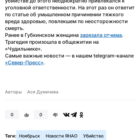
убийстве до этого неоднократно привлекался к 
уголовной ответственности. На этот раз он ответит 
по статье об умышленном причинении тяжкого 
вреда здоровью, повлекшем по неосторожности 
смерть.
Ранее в Губкинском женщина 
зарезала отчима
. 
Трагедия произошла в общежитии на 
«Чудильнике».
Самые важные новости — в нашем telegram-канале 
«Север-Пресс»
.
Авторы
Ася Думичева
0
0
Теги:
Ноябрьск
Новости ЯНАО
Убийство