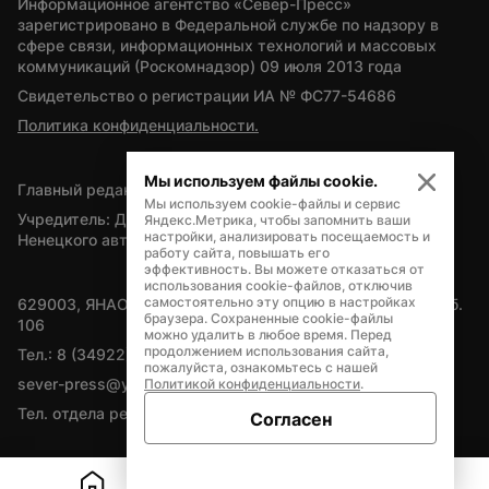
Информационное агентство «Север-Пресс» 
зарегистрировано в Федеральной службе по надзору в 
сфере связи, информационных технологий и массовых 
коммуникаций (Роскомнадзор) 09 июля 2013 года
Свидетельство о регистрации ИА № ФС77-54686
Политика конфиденциальности.
Мы используем файлы cookie.
Главный редактор — А.Л. Поздеев
Мы используем cookie-файлы и сервис
Учредитель: Департамент внутренней политики Ямало-
Яндекс.Метрика, чтобы запомнить ваши
настройки, анализировать посещаемость и
Ненецкого автономного округа
работу сайта, повышать его
эффективность. Вы можете отказаться от
использования cookie-файлов, отключив
самостоятельно эту опцию в настройках
629003, ЯНАО, Салехард, мкр. Богдана Кнунянца, д.1, каб. 
браузера. Сохраненные cookie-файлы
106
можно удалить в любое время. Перед
продолжением использования сайта,
Тел.: 8 (34922) 71262
пожалуйста, ознакомьтесь с нашей
sever-press@yamal-media.ru
Политикой конфиденциальности
.
Тел. отдела рекламы: 8 (34922) 42728
Согласен