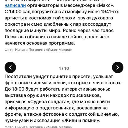
написали
 организаторы в мессенджере «Макс». 
С 14:00 сад погрузится в атмосферу июня 1941-го: 
артисты в костюмах той эпохи, звуки духового 
оркестра и смех влюбленных пар воссоздадут 
последние минуты мира. Ровно через час голос 
Левитана объявит о начале войны, после чего 
начнется основная программа. 
Фото: Никита Погодин / «Ямал-Медиа»
Фо
1
 / 
10
Посетители увидят принятие присяги, услышат 
фронтовые письма и песни, которые пели в окопах. 
До 18:00 будут работать интерактивные зоны: 
выставка оружия и находок поисковиков, 
приемная «Судьба солдата», где можно найти 
информацию о родственниках, воевавших на 
фронте, а также фотозона с солдатской шинелью, 
чум-музей и экспозиция «Живи и помни». 
Фото: Никита Погодин / «Ямал-Медиа»
Фо