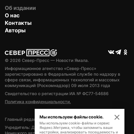
Об издании
О нас
Контакты
Авторы
© 
2026
 Север-Пресс — Новости Ямала.
Информационное агентство «Север-Пресс» 
зарегистрировано в Федеральной службе по надзору в 
сфере связи, информационных технологий и массовых 
коммуникаций (Роскомнадзор) 09 июля 2013 года
Свидетельство о регистрации ИА № ФС77-54686
Политика конфиденциальности.
Мы используем файлы cookie.
Главный редактор — А.Л. Поздеев
Мы используем cookie-файлы и сервис
Учредитель: Департамент внутренней политики Ямало-
Яндекс.Метрика, чтобы запомнить ваши
настройки, анализировать посещаемость и
Ненецкого автономного округа