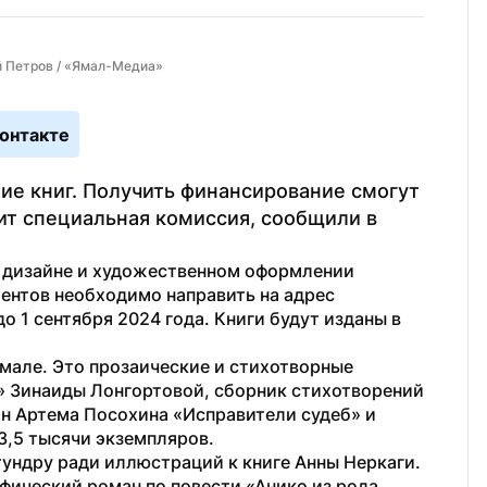
й Петров / «Ямал-Медиа»
онтакте
ие книг. Получить финансирование смогут 
т специальная комиссия, сообщили в 
 дизайне и художественном оформлении 
ментов необходимо направить на адрес 
 1 сентября 2024 года. Книги будут изданы в 
Ямале. Это прозаические и стихотворные 
» Зинаиды Лонгортовой, сборник стихотворений 
н Артема Посохина «Исправители судеб» и 
3,5 тысячи экземпляров. 
тундру ради иллюстраций к книге Анны Неркаги. 
ический роман по повести «Анико из рода 