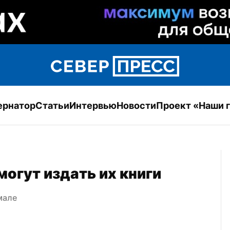
ернатор
Статьи
Интервью
Новости
Проект «Наши 
огут издать их книги
мале