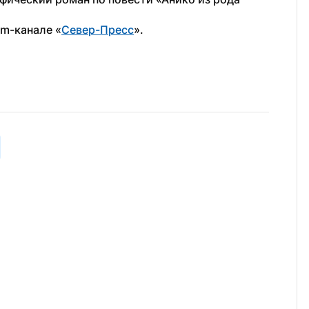
am-канале «
Север-Пресс
».