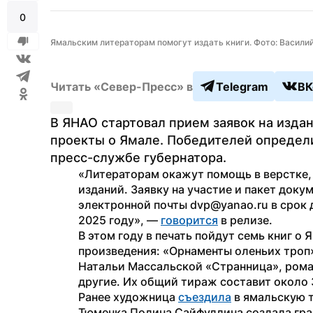
0
Ямальским литераторам помогут издать книги. Фото: Васили
Читать «Север-Пресс» в
Telegram
ВК
В ЯНАО стартовал прием заявок на издан
проекты о Ямале. Победителей определи
пресс-службе губернатора. 
«Литераторам окажут помощь в верстке,
изданий. Заявку на участие и пакет доку
электронной почты dvp@yanao.ru в срок до
2025 году», — 
говорится
 в релизе.
В этом году в печать пойдут семь книг о 
произведения: «Орнаменты оленьих троп
Натальи Массальской «Странница», рома
другие. Их общий тираж составит около 
Ранее художница 
съездила
 в ямальскую 
Тюменка Полина Сайфуллина создала граф