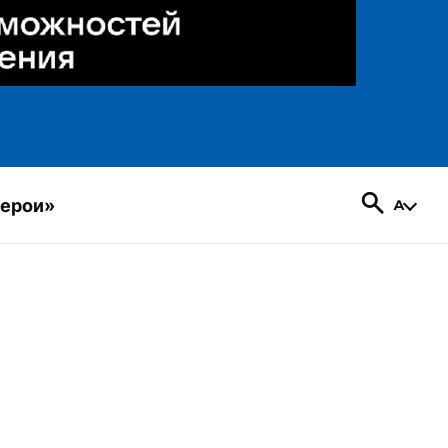
герои»