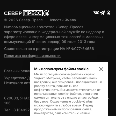
© 
2026
 Север-Пресс — Новости Ямала.
Информационное агентство «Север-Пресс» 
зарегистрировано в Федеральной службе по надзору в 
сфере связи, информационных технологий и массовых 
коммуникаций (Роскомнадзор) 09 июля 2013 года
Свидетельство о регистрации ИА № ФС77-54686
Политика конфиденциальности.
Мы используем файлы cookie.
Главный редактор — А.Л. Поздеев
Мы используем cookie-файлы и сервис
Учредитель: Департамент внутренней политики Ямало-
Яндекс.Метрика, чтобы запомнить ваши
настройки, анализировать посещаемость и
Ненецкого автономного округа
работу сайта, повышать его
эффективность. Вы можете отказаться от
использования cookie-файлов, отключив
самостоятельно эту опцию в настройках
629003, ЯНАО, Салехард, мкр. Богдана Кнунянца, д.1, каб. 
браузера. Сохраненные cookie-файлы
106
можно удалить в любое время. Перед
продолжением использования сайта,
Тел.: 8 (34922) 71262
пожалуйста, ознакомьтесь с нашей