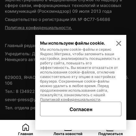
сфере связи, информационных технологий и массовых 
коммуникаций (Роскомнадзор) 09 июля 2013 года
Свидетельство о регистрации ИА № ФС77-54686
Политика конфиденциальности.
Мы используем файлы cookie.
Главный редактор — А.Л. Поздеев
Мы используем cookie-файлы и сервис
Учредитель: Департамент внутренней политики Ямало-
Яндекс.Метрика, чтобы запомнить ваши
настройки, анализировать посещаемость и
Ненецкого автономного округа
работу сайта, повышать его
эффективность. Вы можете отказаться от
использования cookie-файлов, отключив
самостоятельно эту опцию в настройках
629003, ЯНАО, Салехард, мкр. Богдана Кнунянца, д.1, каб. 
браузера. Сохраненные cookie-файлы
106
можно удалить в любое время. Перед
продолжением использования сайта,
Тел.: 8 (34922) 71262
пожалуйста, ознакомьтесь с нашей
sever-press@yamal-media.ru
Политикой конфиденциальности
.
Тел. отдела рекламы: 8 (34922) 42728
Согласен