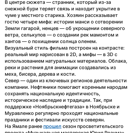
В центре сюжета — странник, который из-за 
снежной бури теряет связь и находит укрытие в 
чуме у местного старика. Хозяин рассказывает 
гостю четыре мифа: истории манси о сотворении 
Земли гагарой, ненцев — об укрощении северного 
ветра, селькупов — о создании рек мамонтом и 
хантов — о похищении солнца оленем.
Визуальный стиль фильма построен на контрасте: 
реальный мир нарисован в 2D, а мифы — в 3D с 
использованием натуральных материалов. Облака, 
реки и растения для анимации создавались из 
меха, бисера, дерева и кости.
Север — один из ключевых регионов деятельности 
компании. Нефтяники помогают коренным народам 
сохранять национальную идентичность, 
историческое наследие и традиции. Так, при 
поддержке «Ноябрьскнефтегаза» в Ноябрьске и 
Муравленко регулярно проходят национальные 
праздники и фестивали искусств северян.
На Ямале ранее 
прошел
 сезон просветительского 
проекта «Музыкальная мастерская Юрия Розума». 