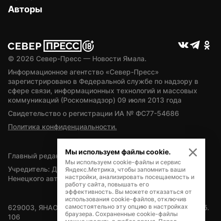
Авторы
© 
2026
 Север-Пресс — Новости Ямала.
Информационное агентство «Север-Пресс» 
зарегистрировано в Федеральной службе по надзору в 
сфере связи, информационных технологий и массовых 
коммуникаций (Роскомнадзор) 09 июля 2013 года
Свидетельство о регистрации ИА № ФС77-54686
Политика конфиденциальности.
Мы используем файлы cookie.
Главный редактор — А.Л. Поздеев
Мы используем cookie-файлы и сервис
Учредитель: Департамент внутренней политики Ямало-
Яндекс.Метрика, чтобы запомнить ваши
настройки, анализировать посещаемость и
Ненецкого автономного округа
работу сайта, повышать его
эффективность. Вы можете отказаться от
использования cookie-файлов, отключив
самостоятельно эту опцию в настройках
629003, ЯНАО, Салехард, мкр. Богдана Кнунянца, д.1, каб. 
браузера. Сохраненные cookie-файлы
106