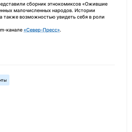
представили сборник этнокомиксов «Ожившие 
енных малочисленных народов. Истории 
а также возможностью увидеть себя в роли 
am-канале 
«Север-Пресс»
.        
нты