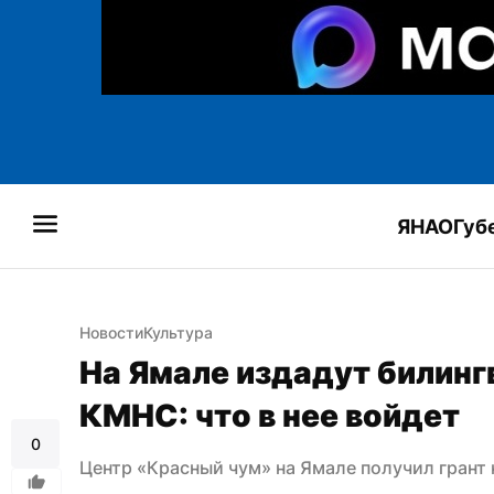
ЯНАО
Губ
Новости
Культура
На Ямале издадут билингв
КМНС: что в нее войдет
0
Центр «Красный чум» на Ямале получил грант 