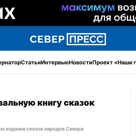
ернатор
Статьи
Интервью
Новости
Проект «Наши 
альную книгу сказок 
на издание сказок народов Севера