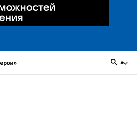
герои»