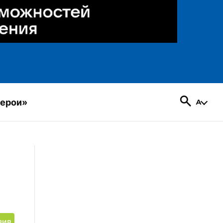
герои»
зив