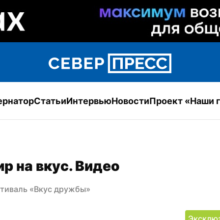
ернатор
Статьи
Интервью
Новости
Проект «Наши 
р на вкус. Видео
стиваль «Вкус дружбы»
Эксклю