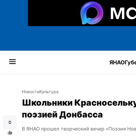
ЯНАО
Губ
Новости
Культура
Школьники Красносельку
поэзией Донбасса
0
В ЯНАО прошел творческий вечер «Поэзия Но