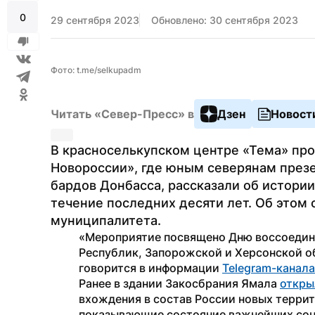
0
29 сентября 2023
Обновлено: 30 сентября 2023
Фото: t.me/selkupadm
Читать «Север-Пресс» в
Дзен
Новост
В красноселькупском центре «Тема» про
Новороссии», где юным северянам презе
бардов Донбасса, рассказали об истории
течение последних десяти лет. Об этом
муниципалитета.
«Мероприятие посвящено Дню воссоедине
Республик, Запорожской и Херсонской о
говорится в информации 
Telegram-канала
Ранее в здании Закосбрания Ямала 
откры
вхождения в состав России новых террит
показывающие состояние важнейших соцо