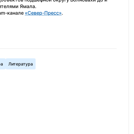
ителями Ямала.
am-канале 
«Север-Пресс»
.
ра
Литература