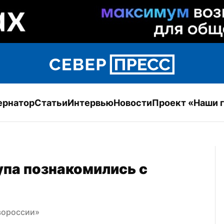
ернатор
Статьи
Интервью
Новости
Проект «Наши 
па познакомились с 
вороссии»