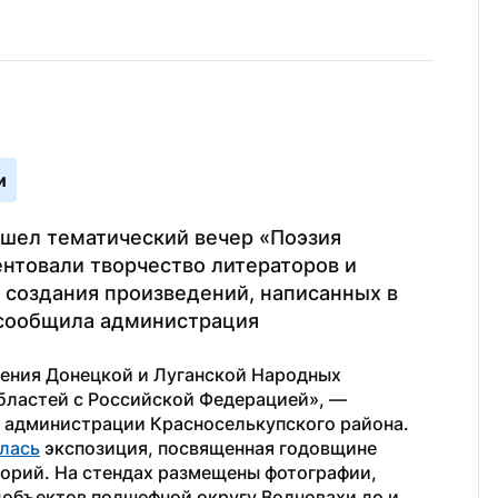
и
шел тематический вечер «Поэзия 
нтовали творчество литераторов и 
 создания произведений, написанных в 
 сообщила администрация 
ния Донецкой и Луганской Народных 
бластей с Российской Федерацией», — 
 администрации Красноселькупского района.
лась
 экспозиция, посвященная годовщине 
орий. На стендах размещены фотографии, 
бъектов подшефной округу Волновахи до и 