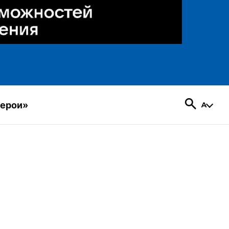
герои»