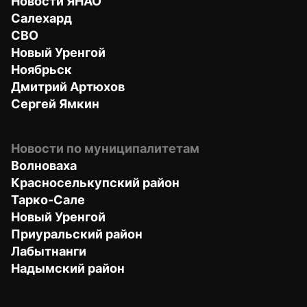
Новости ЯНАО
Салехард
СВО
Новый Уренгой
Ноябрьск
Дмитрий Артюхов
Сергей Ямкин
Новости по муниципалитетам
Волноваха
Красноселькупский район
Тарко-Сале
Новый Уренгой
Приуральский район
Лабытнанги
Надымский район