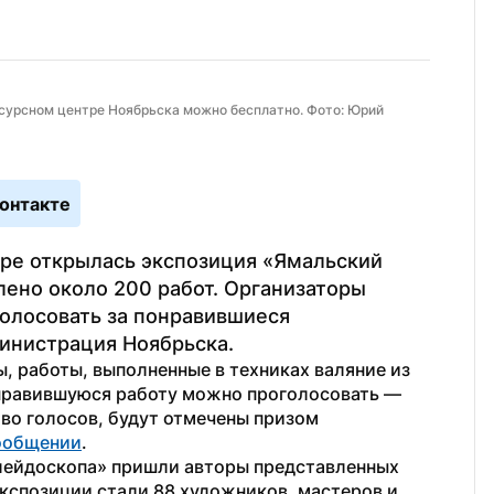
урсном центре Ноябрьска можно бесплатно. Фото: Юрий 
онтакте
ре открылась экспозиция «Ямальский 
лено около 200 работ. Организаторы 
лосовать за понравившиеся 
инистрация Ноябрьска.
, работы, выполненные в техниках валяние из 
онравившуюся работу можно проголосовать — 
о голосов, будут отмечены призом 
ообщении
.
ейдоскопа» пришли авторы представленных 
кспозиции стали 88 художников, мастеров и 