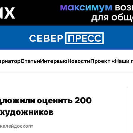
ернатор
Статьи
Интервью
Новости
Проект «Наши 
ложили оценить 200 
 художников
 калейдоскоп»