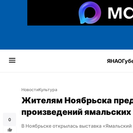
ЯНАО
Губ
Новости
Культура
Жителям Ноябрьска пред
произведений ямальских
0
В Ноябрьске открылась выставка «Ямальский