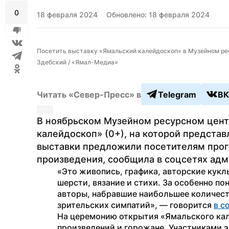
0
18 февраля 2024
Обновлено: 18 февраля 2024
Посетить выставку «Ямальский калейдоскоп» в Музейном рес
Здебский / «Ямал-Медиа»
Читать «Север-Пресс» в
Telegram
ВК
В ноябрьском Музейном ресурсном цент
калейдоскоп» (0+), на которой представ
выставки предложили посетителям прого
произведения, сообщила в соцсетях адм
«Это живопись, графика, авторские куклы
шерсти, вязание и стихи. За особенно п
авторы, набравшие наибольшее количеств
зрительских симпатий», — говорится 
в с
На церемонию открытия «Ямальского кал
произведений и горожане. Участниками э