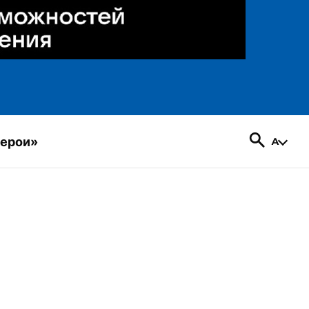
герои»