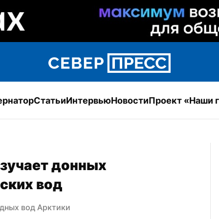
ернатор
Статьи
Интервью
Новости
Проект «Наши 
зучает донных 
ских вод
одных вод Арктики