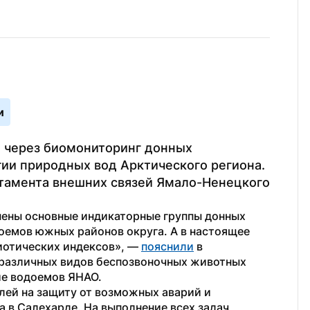
и
 через биомониторинг донных 
ии природных вод Арктического региона. 
тамента внешних связей Ямало-Ненецкого 
нены основные индикаторные группы донных 
емов южных районов округа. А в настоящее 
иотических индексов», — 
пояснили
 в 
 различных видов беспозвоночных животных 
ие водоемов ЯНАО.
блей на защиту от возможных аварий и 
в Салехарде. На выполнение всех задач, 