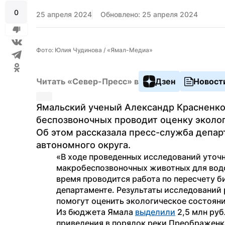
0
25 апреля 2024
Обновлено: 25 апреля 2024
Фото: Юлия Чудинова / «Ямал-Медиа»
Читать «Север-Пресс» в
Дзен
Новост
Ямальский ученый Александр Красненко
беспозвоночных проводит оценку эколог
Об этом рассказала пресс-служба депар
автономного округа.
«В ходе проведенных исследований уточ
макробеспозвоночных животных для водо
время проводится работа по пересчету б
департаменте. Результаты исследований
помогут оценить экологическое состоян
Из бюджета Ямала 
выделили
 2,5 млн ру
приведения в порядок реки Преображенка 