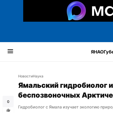
ЯНАО
Губ
Новости
Наука
Ямальский гидробиолог и
беспозвоночных Арктиче
0
Гидробиолог с Ямала изучает экологию прир