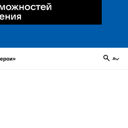
герои»