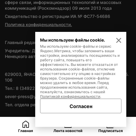
сфере связи, информационных технологий и массовых 
коммуникаций (Роскомнадзор) 09 июля 2013 года
Свидетельство о регистрации ИА № ФС77-54686
Политика конфиденциальности.
Мы используем файлы cookie.
Главный редактор — А.Л. Поздеев
Мы используем cookie-файлы и сервис
Учредитель: Департамент внутренней политики Ямало-
Яндекс.Метрика, чтобы запомнить ваши
настройки, анализировать посещаемость и
Ненецкого автономного округа
работу сайта, повышать его
эффективность. Вы можете отказаться от
использования cookie-файлов, отключив
самостоятельно эту опцию в настройках
629003, ЯНАО, Салехард, мкр. Богдана Кнунянца, д.1, каб. 
браузера. Сохраненные cookie-файлы
106
можно удалить в любое время. Перед
продолжением использования сайта,
Тел.: 8 (34922) 71262
пожалуйста, ознакомьтесь с нашей
sever-press@yamal-media.ru
Политикой конфиденциальности
.
Тел. отдела рекламы: 8 (34922) 42728
Согласен