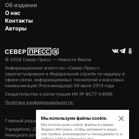
Об издании
О нас
Контакты
Авторы
© 
2026
 Север-Пресс — Новости Ямала.
Информационное агентство «Север-Пресс» 
зарегистрировано в Федеральной службе по надзору в 
сфере связи, информационных технологий и массовых 
коммуникаций (Роскомнадзор) 09 июля 2013 года
Свидетельство о регистрации ИА № ФС77-54686
Политика конфиденциальности.
Мы используем файлы cookie.
Главный редактор — А.Л. Поздеев
Мы используем cookie-файлы и сервис
Учредитель: Департамент внутренней политики Ямало-
Яндекс.Метрика, чтобы запомнить ваши
настройки, анализировать посещаемость и
Ненецкого автономного округа
работу сайта, повышать его