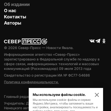
Об издании
О нас
Контакты
Авторы
© 
2026
 Север-Пресс — Новости Ямала.
Информационное агентство «Север-Пресс» 
зарегистрировано в Федеральной службе по надзору в 
сфере связи, информационных технологий и массовых 
коммуникаций (Роскомнадзор) 09 июля 2013 года
Свидетельство о регистрации ИА № ФС77-54686
Политика конфиденциальности.
Мы используем файлы cookie.
Главный редактор — А.Л. Поздеев
Мы используем cookie-файлы и сервис
Учредитель: Департамент внутренней политики Ямало-
Яндекс.Метрика, чтобы запомнить ваши
настройки, анализировать посещаемость и
Ненецкого автономного округа
работу сайта, повышать его