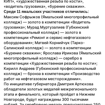
КИП», «художественная резьба по кости», 
«водитель грузовика», «бурение скважин».
Среди 11 ямальских участников отличились: 
Максим
Софрыжов (Ямальский многопрофильный 
колледж) — золото в компетенции «Водитель 
грузовика»; Мурад Муртузалиев (Губкинский 
профессиональный колледж) — золото в 
компетенции «Ремонт и сервис нефтегазового 
оборудования»; Матвей Корнийчук (Тарко-
Салинский колледж) — золото в компетенции 
«Бурение скважин»; Ярослава Ирикова (Ямальский 
многопрофильный колледж) — серебро в 
компетенции «Художественная резьба по кости»; 
Кирилл Андреев (Губкинский профессиональный 
колледж) — бронза в компетенции «Производство 
работ на нефтегазовом месторождении».
По инициативе губернатора Дмитрия Артюхова 
обладатели золотых медалей межрегионального 
этапа и финального, который пройдет в Нижнем 
Новгороде, будут награждены 300 тысячами 
рублей. За серебряную медаль предусмотрено 250 