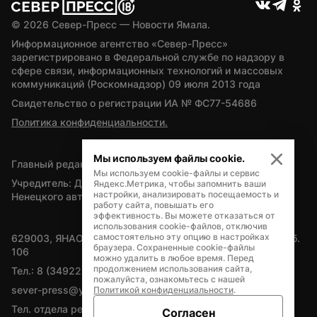
© 
2026
 Север-Пресс — Новости Ямала.
Информационное агентство «Север-Пресс» 
зарегистрировано в Федеральной службе по надзору в 
сфере связи, информационных технологий и массовых 
коммуникаций (Роскомнадзор) 09 июля 2013 года
Свидетельство о регистрации ИА № ФС77-54686
Политика конфиденциальности.
Мы используем файлы cookie.
Главный редактор — А.Л. Поздеев
Мы используем cookie-файлы и сервис
Учредитель: Департамент внутренней политики Ямало-
Яндекс.Метрика, чтобы запомнить ваши
настройки, анализировать посещаемость и
Ненецкого автономного округа
работу сайта, повышать его
эффективность. Вы можете отказаться от
использования cookie-файлов, отключив
самостоятельно эту опцию в настройках
629003, ЯНАО, Салехард, мкр. Богдана Кнунянца, д.1, каб. 
браузера. Сохраненные cookie-файлы
106
можно удалить в любое время. Перед
продолжением использования сайта,
Тел.: 8 (34922) 71262
пожалуйста, ознакомьтесь с нашей
sever-press@yamal-media.ru
Политикой конфиденциальности
.
Тел. отдела рекламы: 8 (34922) 42728
Согласен