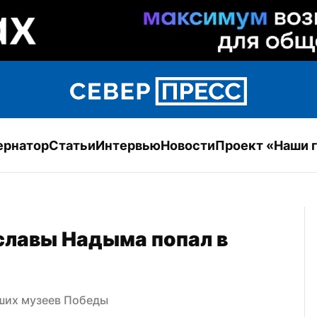
ернатор
Статьи
Интервью
Новости
Проект «Наши 
лавы Надыма попал в 
ших музеев Победы