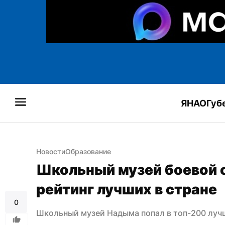
ЯНАО
Губ
Новости
Образование
Школьный музей боевой с
рейтинг лучших в стране
0
Школьный музей Надыма попал в топ-200 луч