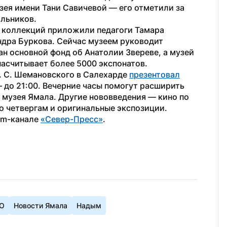
зея имени Тани Савичевой — его отметили за 
ольников.
 коллекций приложили педагоги Тамара 
ндра Буркова. Сейчас музеем руководит 
ан основной фонд об Анатолии Звереве, а музей 
насчитывает более 5000 экспонатов.
 С. Шемановского в Салехарде 
презентовал
до 21:00. Вечерние часы помогут расширить 
музея Ямала. Другие нововведения — кино по 
о четвергам и оригинальные экспозиции.
am-канале 
«Север-Пресс»
.
АО
Новости Ямала
Надым