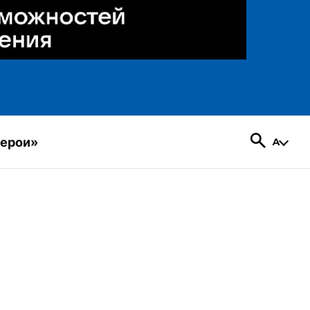
герои»