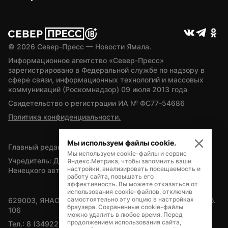
© 
2026
 Север-Пресс — Новости Ямала.
Информационное агентство «Север-Пресс» 
зарегистрировано в Федеральной службе по надзору в 
сфере связи, информационных технологий и массовых 
коммуникаций (Роскомнадзор) 09 июля 2013 года
Свидетельство о регистрации ИА № ФС77-54686
Политика конфиденциальности.
Мы используем файлы cookie.
Главный редактор — А.Л. Поздеев
Мы используем cookie-файлы и сервис
Учредитель: Департамент внутренней политики Ямало-
Яндекс.Метрика, чтобы запомнить ваши
настройки, анализировать посещаемость и
Ненецкого автономного округа
работу сайта, повышать его
эффективность. Вы можете отказаться от
использования cookie-файлов, отключив
самостоятельно эту опцию в настройках
629003, ЯНАО, Салехард, мкр. Богдана Кнунянца, д.1, каб. 
браузера. Сохраненные cookie-файлы
106
можно удалить в любое время. Перед
продолжением использования сайта,
Тел.: 8 (34922) 71262