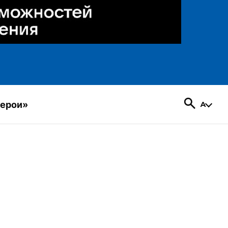
герои»