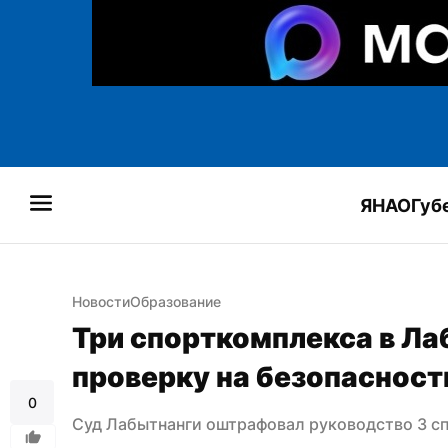
ЯНАО
Губ
Новости
Образование
Три спорткомплекса в Ла
проверку на безопасност
0
Суд Лабытнанги оштрафовал руководство 3 с